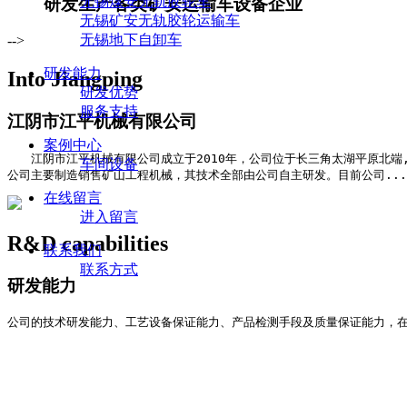
无锡煤安无轨胶轮车
研发生产各类矿安运输车设备企业
无锡矿安无轨胶轮运输车
无锡地下自卸车
-->
研发能力
Into Jiangping
研发优势
服务支持
江阴市江平机械有限公司
案例中心
江阴市江平机械有限公司成立于2010年，公司位于长三角太湖平原北端,
车间设备
公司主要制造销售矿山工程机械，其技术全部由公司自主研发。目前公司...
在线留言
进入留言
R&D capabilities
联系我们
联系方式
研发能力
公司的技术研发能力、工艺设备保证能力、产品检测手段及质量保证能力，在