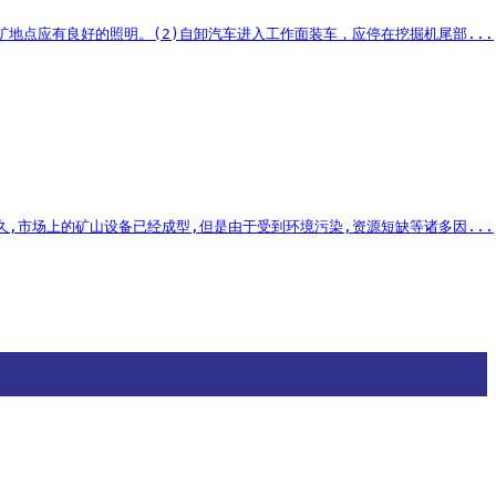
地点应有良好的照明。(2)自卸汽车进入工作面装车，应停在挖掘机尾部...
,市场上的矿山设备已经成型,但是由于受到环境污染,资源短缺等诸多因...