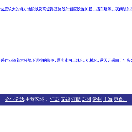
、坡度较大的填方地段以及高堤路基路段外侧应设置护栏、挡车墙等。夜间装卸矿
采作业随着大环境下调控的影响,逐步走向正规化,机械化,露天开采由于年头久
企业分站
/主营区域：
江苏
无锡
江阴
苏州
常州
上海
更多...