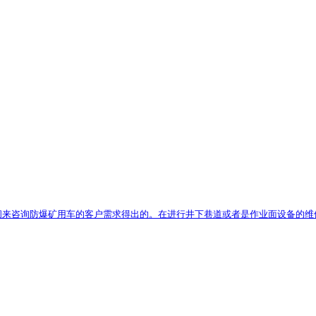
来咨询防爆矿用车的客户需求得出的。在进行井下巷道或者是作业面设备的维