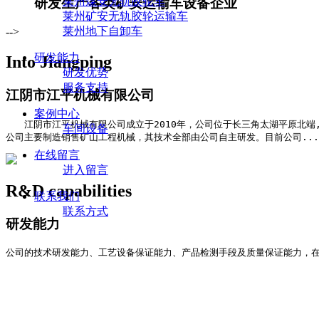
莱州煤安无轨胶轮车
研发生产各类矿安运输车设备企业
莱州矿安无轨胶轮运输车
莱州地下自卸车
-->
研发能力
Into Jiangping
研发优势
服务支持
江阴市江平机械有限公司
案例中心
江阴市江平机械有限公司成立于2010年，公司位于长三角太湖平原北端,
车间设备
公司主要制造销售矿山工程机械，其技术全部由公司自主研发。目前公司...
在线留言
进入留言
R&D capabilities
联系我们
联系方式
研发能力
公司的技术研发能力、工艺设备保证能力、产品检测手段及质量保证能力，在