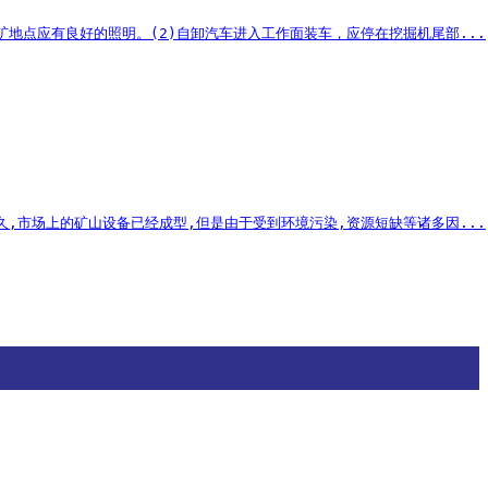
地点应有良好的照明。(2)自卸汽车进入工作面装车，应停在挖掘机尾部...
,市场上的矿山设备已经成型,但是由于受到环境污染,资源短缺等诸多因...