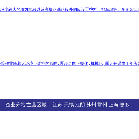
、坡度较大的填方地段以及高堤路基路段外侧应设置护栏、挡车墙等。夜间装卸矿
采作业随着大环境下调控的影响,逐步走向正规化,机械化,露天开采由于年头久
企业分站
/主营区域：
江苏
无锡
江阴
苏州
常州
上海
更多...