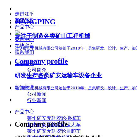
走进江平
JIANGPING
新闻资讯
产品中心
专注于制造各类矿山工程机械
案例中心
在线留言
江阴市江平机械有限公司始创于2010年，是集研发、设计、生产、
联系我们
Company profile
走进江平
公司简介
研发生产各类矿安运输车设备企业
企业文化
新闻资讯
江阴市江平机械有限公司始创于2010年，是集研发、设计、生产、加
公司新闻
行业新闻
产品中心
莱州矿安无轨胶轮指挥车
Company profile
莱州矿安无轨胶轮运人车
莱州矿安无轨胶轮自卸车