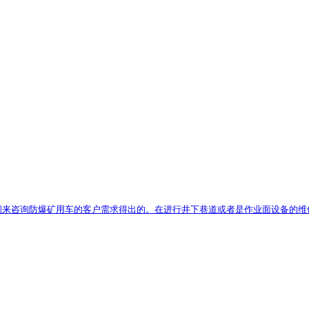
来咨询防爆矿用车的客户需求得出的。在进行井下巷道或者是作业面设备的维